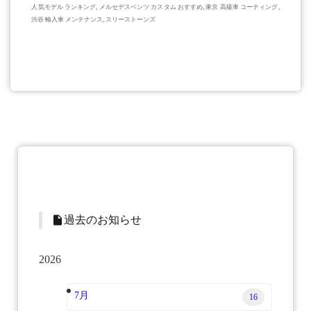
人気モデル ランキング, メルセデスベンツ カスタム おすすめ, 東京 高級車 コーティング,
渋谷 輸入車 メンテナンス, スリーストーンズ
insert_drive_file
過去のお知らせ
2026
7月
16